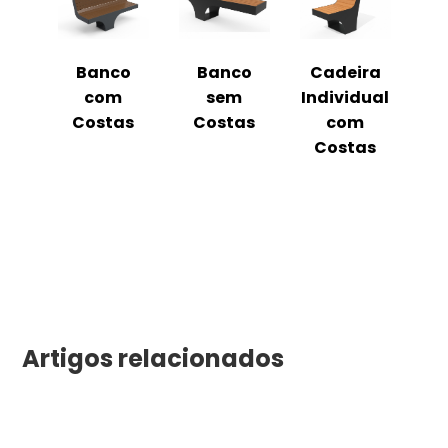
o
Banco
Banco
Cadeira
Es
ico
com
sem
Individual
Costas
Costas
com
Costas
Artigos relacionados