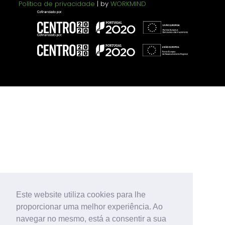
Política de privacidade
| by
WORKMIND
Este website utiliza cookies para lhe
proporcionar uma melhor experiência. Ao
navegar no mesmo, está a consentir a sua