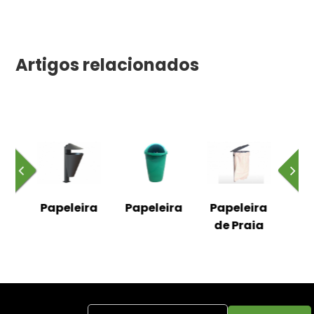
Artigos relacionados
eleira
Papeleira
Papeleira
Papeleira
de Praia