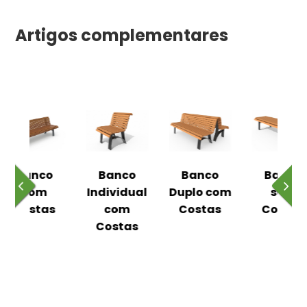
Artigos complementares
co
Banco
Banco
Banco
dual
Duplo com
sem
com
m
Costas
Costas
Costas
tas