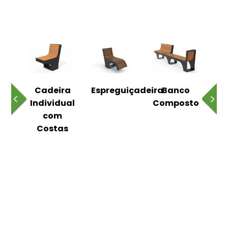
o
Cadeira
Espreguiçadeira
Banco
m
Individual
Composto
as
com
Costas