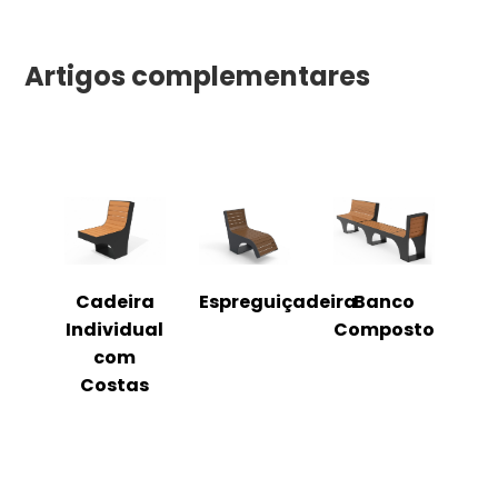
Artigos complementares
o
Cadeira
Espreguiçadeira
Banco
m
Individual
Composto
as
com
Costas