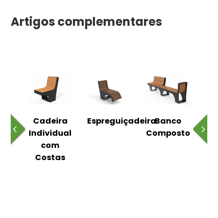
Artigos complementares
o
Cadeira
Espreguiçadeira
Banco
m
Individual
Composto
as
com
Costas