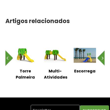
Artigos relacionados
AC
Torre
Multi-
Escorrega
Es
Palmeira
Atividades
C