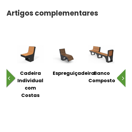
Artigos complementares
o
Cadeira
Espreguiçadeira
Banco
m
Individual
Composto
as
com
Costas