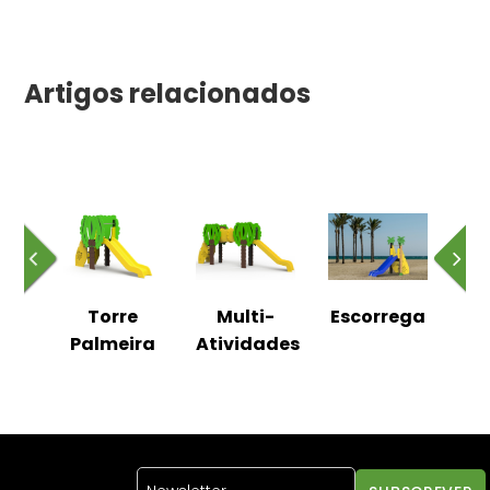
Artigos relacionados
AC
Torre
Multi-
Escorrega
Es
Palmeira
Atividades
C