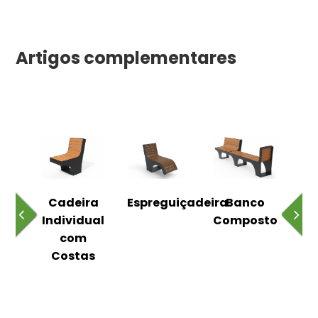
Artigos complementares
o
Cadeira
Espreguiçadeira
Banco
m
Individual
Composto
as
com
Costas