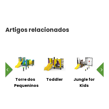
Artigos relacionados
h
Torre dos
Toddler
Jungle for
ic
Pequeninos
Kids
D
re
S