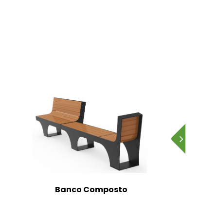
Banco Composto
Banc