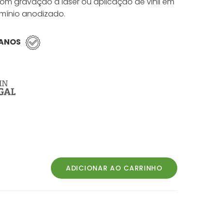
om gravação a laser ou aplicação de vinil em
mínio anodizado.
 ANOS