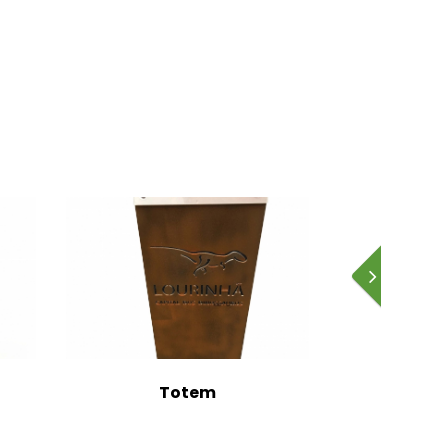
Totem
T