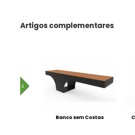
Artigos complementares
m Costas
Banco sem Costas
C