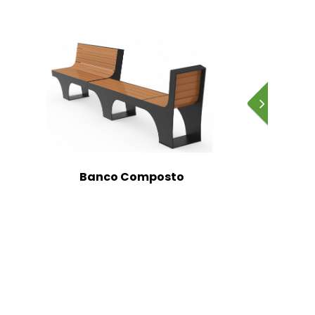
Banco Composto
Banc