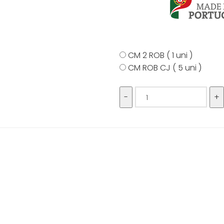
CM 2 ROB ( 1 uni )
CM ROB CJ ( 5 uni )