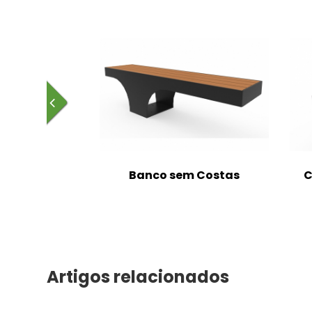
m Costas
Banco sem Costas
C
Artigos relacionados