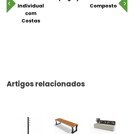
m
Individual
Composto
as
com
Costas
Artigos relacionados