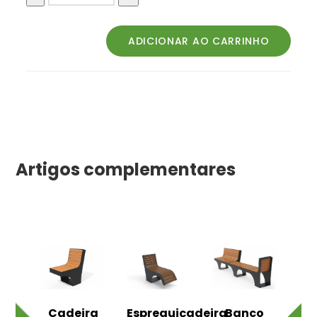
Artigos complementares
o
Cadeira
Espreguiçadeira
Banco