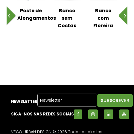
 ao
Poste de
Banco
Banco
Pa
Alongamentos
sem
com
Costas
Floreira
NEWSLETTER
SIGA-NOS NAS REDES SOCIAIS
VECO URBAN DESIGN © 2026 Todos os direitos