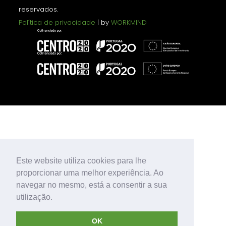
reservados.
Política de privacidade
| by
WORKMIND
Este website utiliza cookies para lhe
proporcionar uma melhor experiência. Ao
navegar no mesmo, está a consentir a sua
utilização.
OK